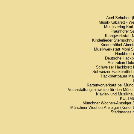
Axel Schubert (
Musik-Kabarett - W
Musikverlag Kar
Fraunhofer S
Klangwerkstatt 
Kinderlieder Sternschn
Kindermöbel-Abent
Musikwerkstatt Moni S
Hackbrett 
Deutsche Hackbr
Australian Dul
Schweizer Hackbret
Schweizer Hackbrettleh
Hackbrettbauer M
Kartenvorverkauf bei Münc
Veranstaltungshinweise für den Münc
Klavier- und Musikhau
KULTM
Münchner Wochen-Anzeiger (
Münchner Wochen-Anzeiger (Kurier 
Stadtmagazi